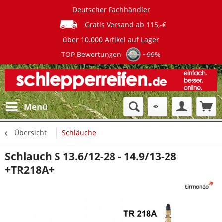
Deutscher Fachhändler
Gratis Versand ab 115,-€
über 10.000 Artikel auf Lager
TOP Bewertungen
~99%
Menü
Übersicht
Schläuche
Schlauch S 13.6/12-28 - 14.9/13-28
+TR218A+