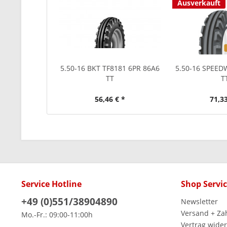
Ausverkauft
5.50-16 BKT TF8181 6PR 86A6
5.50-16 SPEE
TT
T
56,46 € *
71,33
Service Hotline
Shop Servi
+49 (0)551/38904890
Newsletter
Versand + Za
Mo.-Fr.: 09:00-11:00h
Vertrag wide