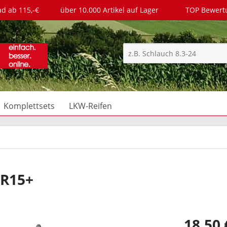
nd ab 115,-€
über 10.000 Artikel auf Lager
TOP Bewer
Komplettsets
LKW-Reifen
TR15+
18,50 