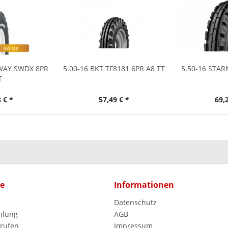
DWAY SWDX 8PR
5.00-16 BKT TF8181 6PR A8 TT
5.50-16 STAR
T
 € *
57,49 € *
69,
ce
Informationen
Datenschutz
hlung
AGB
rrufen
Impressum