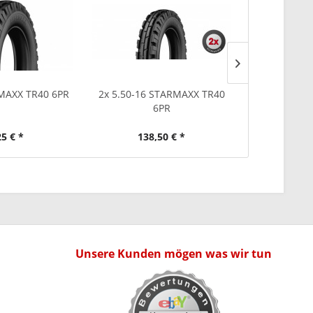
MAXX TR40 6PR
2x 5.50-16 STARMAXX TR40
Schlauch 
6PR
12.4/11-
25 € *
138,50 € *
39
Unsere Kunden mögen was wir tun