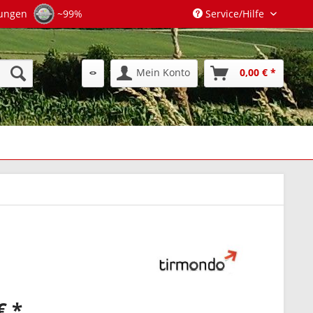
tungen
~99%
Service/Hilfe
Mein Konto
0,00 € *
€ *