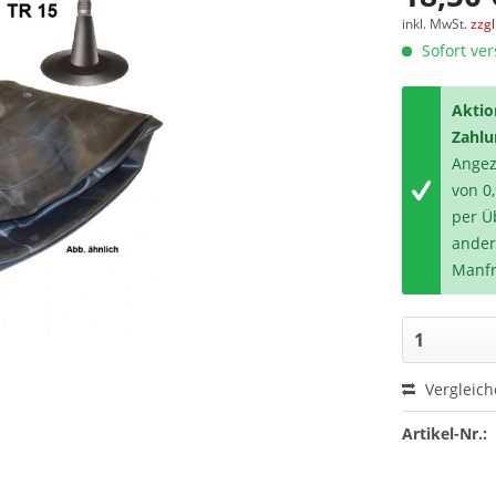
inkl. MwSt.
zzg
Sofort ver
Aktio
Zahlu
Angeze
von 0
per Ü
ander
Manfr
Vergleic
Artikel-Nr.: