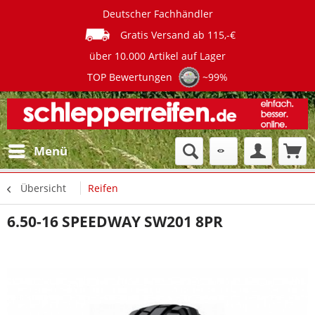
Deutscher Fachhändler
Gratis Versand ab 115,-€
über 10.000 Artikel auf Lager
TOP Bewertungen
~99%
Menü
Übersicht
Reifen
6.50-16 SPEEDWAY SW201 8PR