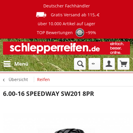
Deutscher Fachhändler
Gratis Versand ab 115,-€
über 10.000 Artikel auf Lager
TOP Bewertungen
~99%
Menü
Übersicht
Reifen
6.00-16 SPEEDWAY SW201 8PR