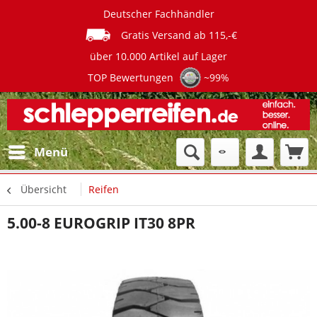
Deutscher Fachhändler
Gratis Versand ab 115,-€
über 10.000 Artikel auf Lager
TOP Bewertungen
~99%
Menü
Übersicht
Reifen
5.00-8 EUROGRIP IT30 8PR