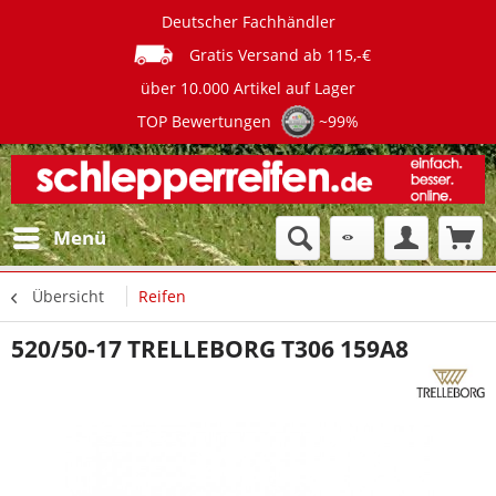
Deutscher Fachhändler
Gratis Versand ab 115,-€
über 10.000 Artikel auf Lager
TOP Bewertungen
~99%
Menü
Übersicht
Reifen
520/50-17 TRELLEBORG T306 159A8