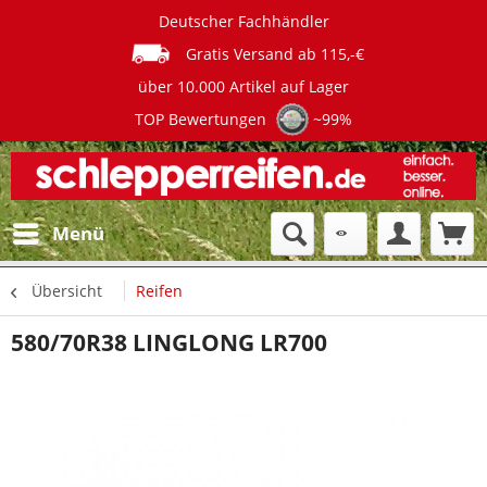
Deutscher Fachhändler
Gratis Versand ab 115,-€
über 10.000 Artikel auf Lager
TOP Bewertungen
~99%
Menü
Übersicht
Reifen
580/70R38 LINGLONG LR700