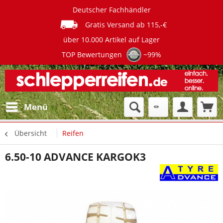
Deutscher Fachhändler
Gratis Versand ab 115,-€
über 10.000 Artikel auf Lager
TOP Bewertungen
~99%
Menü
Übersicht
Reifen
6.50-10 ADVANCE KARGOK3