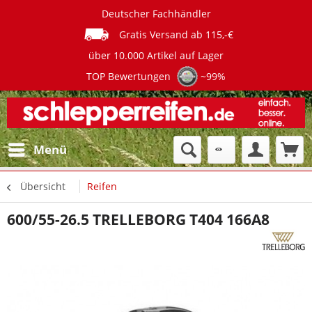
Deutscher Fachhändler
Gratis Versand ab 115,-€
über 10.000 Artikel auf Lager
TOP Bewertungen
~99%
Menü
Übersicht
Reifen
600/55-26.5 TRELLEBORG T404 166A8