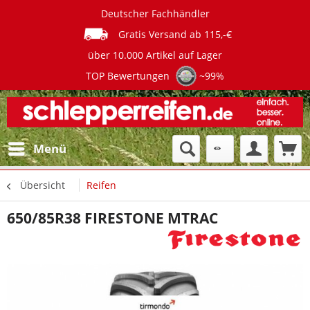
Deutscher Fachhändler
Gratis Versand ab 115,-€
über 10.000 Artikel auf Lager
TOP Bewertungen
~99%
Menü
Übersicht
Reifen
650/85R38 FIRESTONE MTRAC