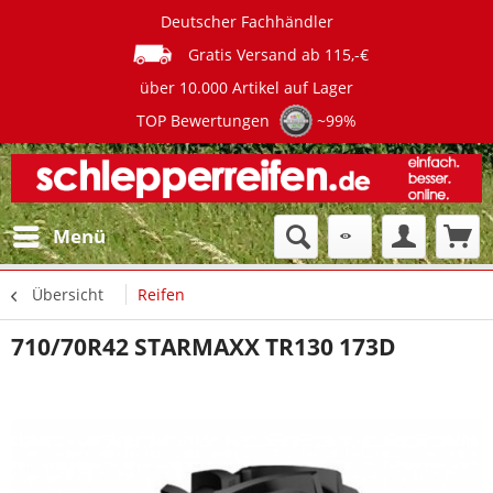
Deutscher Fachhändler
Gratis Versand ab 115,-€
über 10.000 Artikel auf Lager
TOP Bewertungen
~99%
Menü
Übersicht
Reifen
710/70R42 STARMAXX TR130 173D