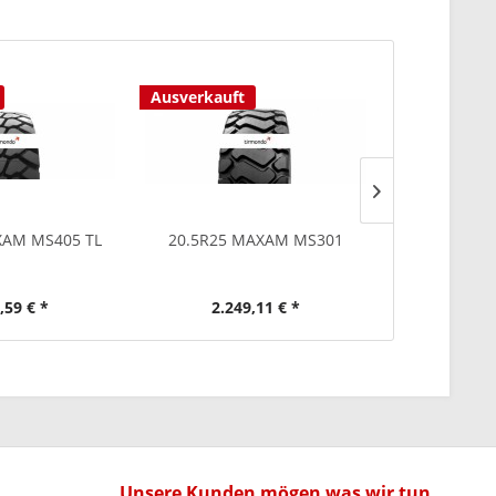
Ausverkauft
XAM MS405 TL
20.5R25 MAXAM MS301
26.5R25 
,59 € *
2.249,11 € *
3.19
Unsere Kunden mögen was wir tun