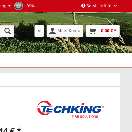
tungen
~99%
Service/Hilfe
Mein Konto
0,00 € *
44 € *