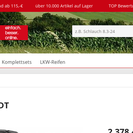
nd ab 115,-€
über 10.000 Artikel auf Lager
TOP Bewer
Komplettsets
LKW-Reifen
DT
2.378,