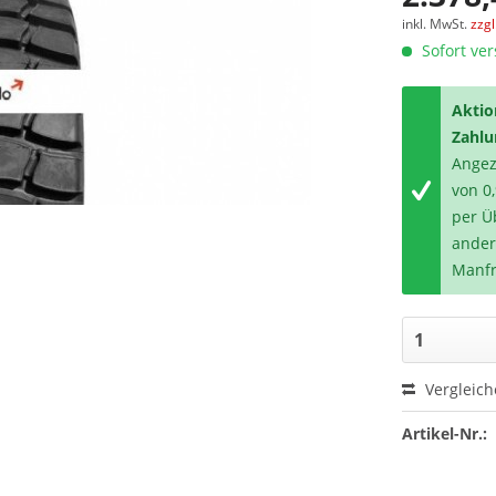
inkl. MwSt.
zzg
Sofort ver
Aktio
Zahlu
Angeze
von 0
per Ü
ander
Manfr
Vergleic
Artikel-Nr.: