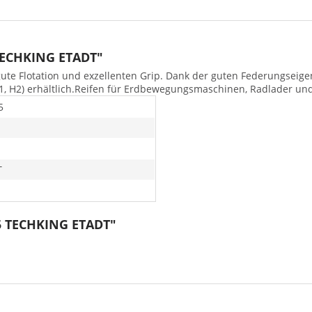
TECHKING ETADT"
 gute Flotation und exzellenten Grip. Dank der guten Federungseig
1, H2) erhältlich.Reifen für Erdbewegungsmaschinen, Radlader un
5
T
5 TECHKING ETADT"