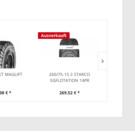
Ausverkauft
Ausverkauf
KT MAGLIFT
260/75-15.3 STARCO
7.50-20 SP
SGFLOTATION 14PR
38 € *
269,52 € *
127