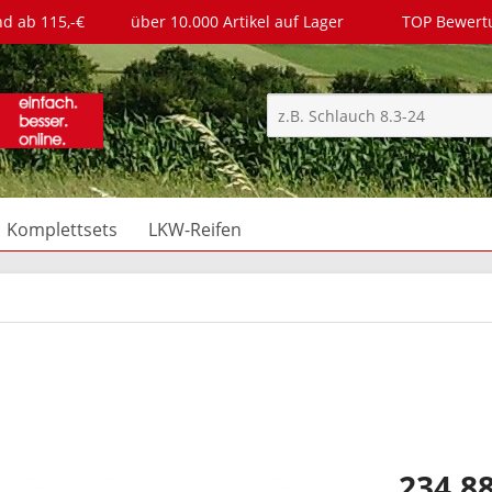
nd ab 115,-€
über 10.000 Artikel auf Lager
TOP Bewer
Komplettsets
LKW-Reifen
234,88