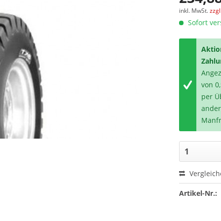
inkl. MwSt.
zzg
Sofort ver
Aktio
Zahlu
Angeze
von 0
per Ü
ander
Manfr
Vergleic
Artikel-Nr.: