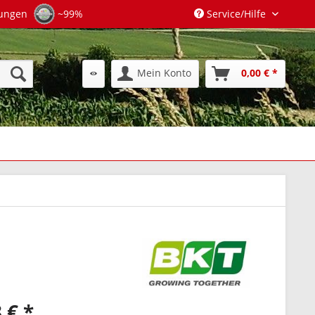
tungen
~99%
Service/Hilfe
Mein Konto
0,00 € *
 € *