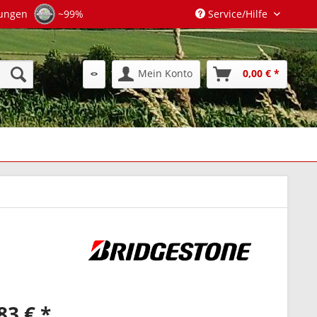
tungen
~99%
Service/Hilfe
Mein Konto
0,00 € *
83 € *