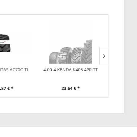
Ausverkauf
ITAS AC70G TL
4.00-4 KENDA K406 4PR TT
480/70R3
TRAXIO
,87 € *
23,64 € *
1.42