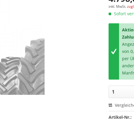
inkl. MwSt.
zzg
Sofort ver
Aktio
Zahlu
Angeze
von 0
per Ü
ander
Manfr
Vergleic
Artikel-Nr.: