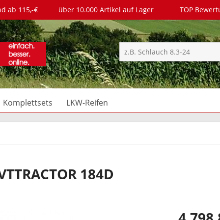
nd ab 115,-€
über 10.000 Artikel auf Lager
TOP Bewer
Komplettsets
LKW-Reifen
 VTTRACTOR 184D
4.798,