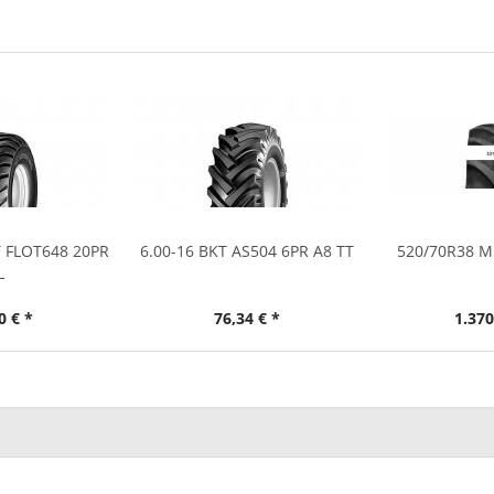
T FLOT648 20PR
6.00-16 BKT AS504 6PR A8 TT
520/70R38 M
L
0 € *
76,34 € *
1.370