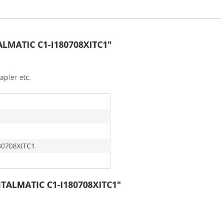
ALMATIC C1-I180708XITC1"
apler etc.
80708XITC1
 ITALMATIC C1-I180708XITC1"