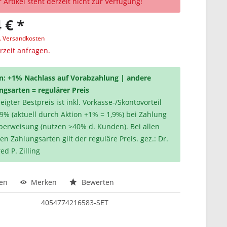
 Artikel steht derzeit nicht zur Verfügung!
 € *
l. Versandkosten
erzeit anfragen.
n: +1% Nachlass auf Vorabzahlung | andere
ngsarten = regulärer Preis
igter Bestpreis ist inkl. Vorkasse-/Skontovorteil
,9% (aktuell durch Aktion +1% = 1,9%) bei Zahlung
berweisung (nutzen >40% d. Kunden). Bei allen
en Zahlungsarten gilt der reguläre Preis. gez.: Dr.
ed P. Zilling
hen
Merken
Bewerten
4054774216583-SET