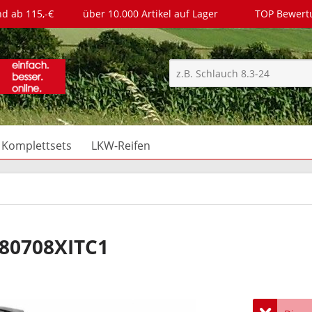
nd ab 115,-€
über 10.000 Artikel auf Lager
TOP Bewer
Komplettsets
LKW-Reifen
180708XITC1