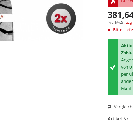
Dieser
381,64
inkl. MwSt.
zzg
Bitte Lief
Aktio
Zahlu
Angeze
von 0
per Ü
ander
Manfr
Vergleic
Artikel-Nr.: