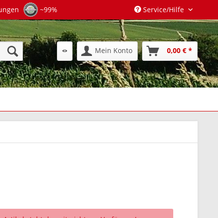
tungen
~99%
Service/Hilfe
Mein Konto
0,00 € *