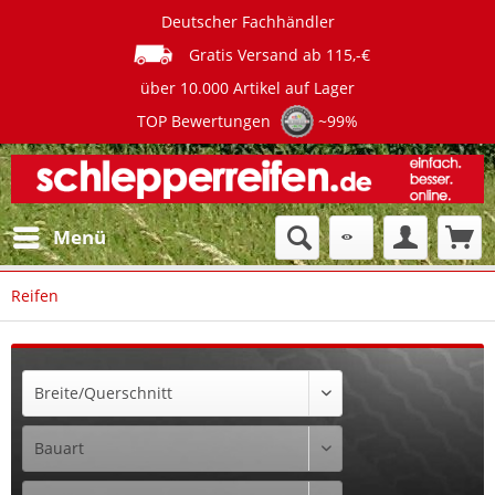
Deutscher Fachhändler
Gratis Versand ab 115,-€
über 10.000 Artikel auf Lager
TOP Bewertungen
~99%
Menü
Reifen