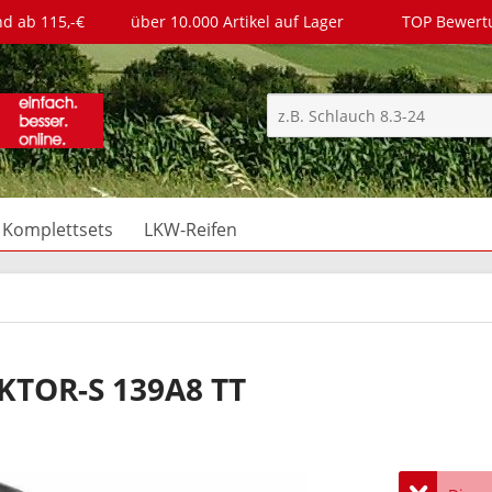
nd ab 115,-€
über 10.000 Artikel auf Lager
TOP Bewer
Komplettsets
LKW-Reifen
AKTOR-S 139A8 TT