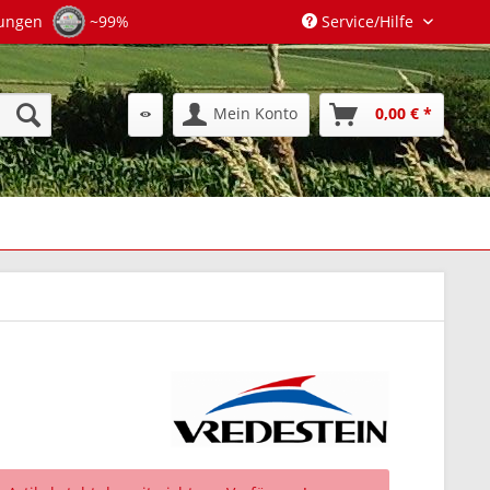
tungen
~99%
Service/Hilfe
Mein Konto
0,00 € *