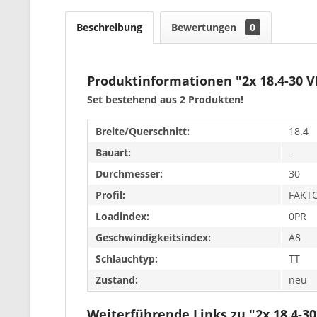
Beschreibung
Bewertungen
0
Produktinformationen "2x 18.4-30 
Set bestehend aus 2 Produkten!
Breite/Querschnitt:
18.4
Bauart:
-
Durchmesser:
30
Profil:
FAKT
Loadindex:
0PR
Geschwindigkeitsindex:
A8
Schlauchtyp:
TT
Zustand:
neu
Weiterführende Links zu "2x 18.4-3