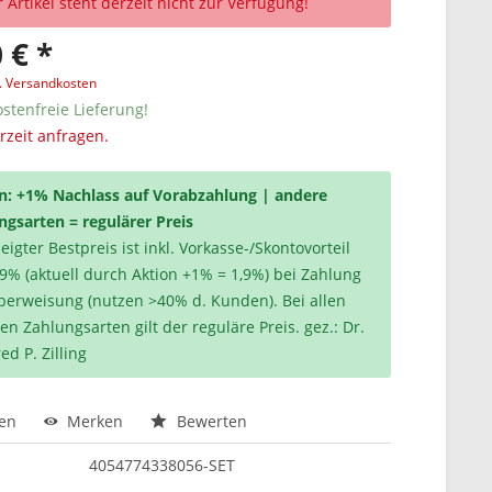
 Artikel steht derzeit nicht zur Verfügung!
 € *
l. Versandkosten
stenfreie Lieferung!
erzeit anfragen.
n: +1% Nachlass auf Vorabzahlung | andere
ngsarten = regulärer Preis
igter Bestpreis ist inkl. Vorkasse-/Skontovorteil
,9% (aktuell durch Aktion +1% = 1,9%) bei Zahlung
berweisung (nutzen >40% d. Kunden). Bei allen
en Zahlungsarten gilt der reguläre Preis. gez.: Dr.
ed P. Zilling
hen
Merken
Bewerten
4054774338056-SET