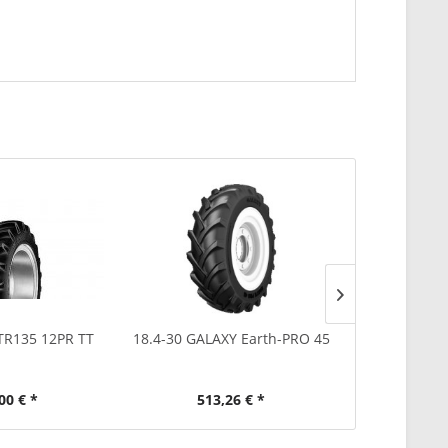
TR135 12PR TT
18.4-30 GALAXY Earth-PRO 45
18.4-30 VRED
1
00 € *
513,26 € *
712