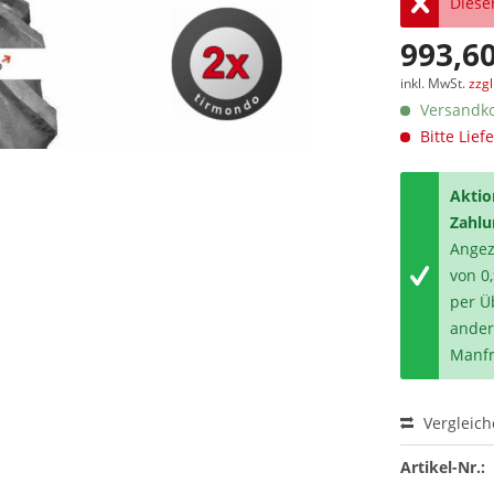
Dieser
993,60
inkl. MwSt.
zzg
Versandko
Bitte Lief
Aktio
Zahlu
Angeze
von 0
per Ü
ander
Manfr
Vergleic
Artikel-Nr.: