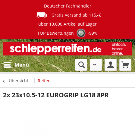
Deutscher Fachhändler
Gratis Versand ab 115,-€
über 10.000 Artikel auf Lager
TOP Bewertungen
~99%
Menü
Übersicht
Reifen
2x 23x10.5-12 EUROGRIP LG18 8PR