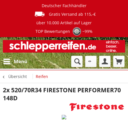
Deutscher Fachhändler
Gratis Versand ab 115,-€
über 10.000 Artikel auf Lager
TOP Bewertungen
~99%
Menü
Übersicht
Reifen
2x 520/70R34 FIRESTONE PERFORMER70
148D