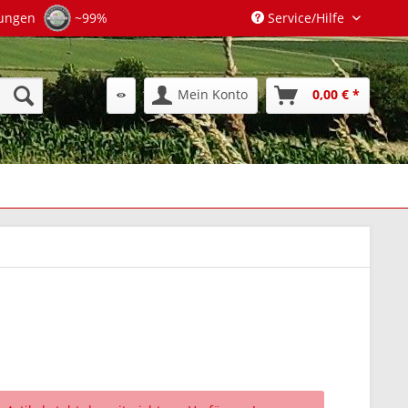
tungen
~99%
Service/Hilfe
Mein Konto
0,00 € *