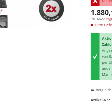
Dieser
1.880,
inkl. MwSt.
zzg
Bitte Lief
Aktio
Zahlu
Angeze
von 0
per Ü
ander
Manfr
Vergleic
Artikel-Nr.: