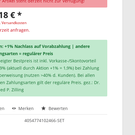
 Artikel steht derzeit nicht zur Verfügung!
18 € *
l. Versandkosten
erzeit anfragen.
n: +1% Nachlass auf Vorabzahlung | andere
ngsarten = regulärer Preis
igter Bestpreis ist inkl. Vorkasse-/Skontovorteil
,9% (aktuell durch Aktion +1% = 1,9%) bei Zahlung
berweisung (nutzen >40% d. Kunden). Bei allen
en Zahlungsarten gilt der reguläre Preis. gez.: Dr.
ed P. Zilling
hen
Merken
Bewerten
4054774102466-SET