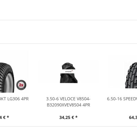
 BKT LG306 4PR
3.50-6 VELOCE V8504-
6.50-16 SPEE
B32090XVEV8504 4PR
4 € *
34,25 € *
64,