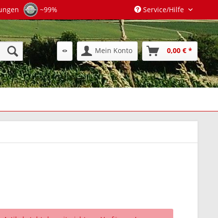
tungen
~99%
Service/Hilfe
Mein Konto
0,00 € *