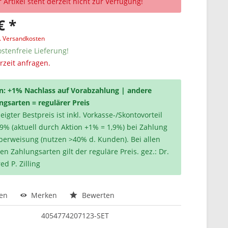
 Artikel steht derzeit nicht zur Verfügung!
€ *
l. Versandkosten
stenfreie Lieferung!
erzeit anfragen.
n: +1% Nachlass auf Vorabzahlung | andere
ngsarten = regulärer Preis
igter Bestpreis ist inkl. Vorkasse-/Skontovorteil
,9% (aktuell durch Aktion +1% = 1,9%) bei Zahlung
berweisung (nutzen >40% d. Kunden). Bei allen
en Zahlungsarten gilt der reguläre Preis. gez.: Dr.
ed P. Zilling
hen
Merken
Bewerten
4054774207123-SET