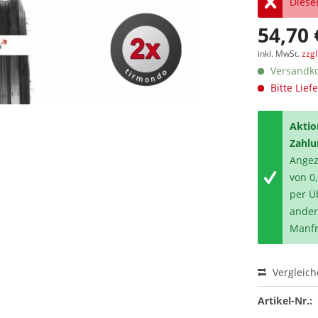
Dieser
54,70 
inkl. MwSt.
zzg
Versandko
Bitte Lief
Aktio
Zahlu
Angeze
von 0
per Ü
ander
Manfr
Vergleic
Artikel-Nr.: