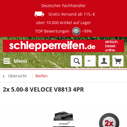
Deutscher Fachhändler
Gratis Versand ab 115,-€
über 10.000 Artikel auf Lager
TOP Bewertungen
~99%
Menü
Übersicht
Reifen
2x 5.00-8 VELOCE V8813 4PR