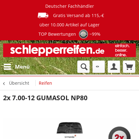
Deutscher Fachhändler
Gratis Versand ab 115,-€
über 10.000 Artikel auf Lager
TOP Bewertungen
~99%
Menü
Übersicht
Reifen
2x 7.00-12 GUMASOL NP80