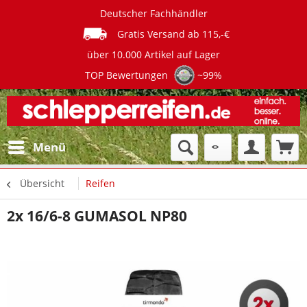
Deutscher Fachhändler
Gratis Versand ab 115,-€
über 10.000 Artikel auf Lager
TOP Bewertungen
~99%
Menü
Übersicht
Reifen
2x 16/6-8 GUMASOL NP80