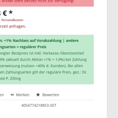
 Artikel steht derzeit nicht zur Verfügung!
 € *
l. Versandkosten
erzeit anfragen.
n: +1% Nachlass auf Vorabzahlung | andere
ngsarten = regulärer Preis
igter Bestpreis ist inkl. Vorkasse-/Skontovorteil
,9% (aktuell durch Aktion +1% = 1,9%) bei Zahlung
berweisung (nutzen >40% d. Kunden). Bei allen
en Zahlungsarten gilt der reguläre Preis. gez.: Dr.
ed P. Zilling
hen
Merken
Bewerten
4054774218853-SET