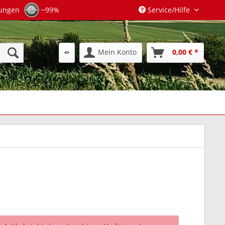
tungen
~99%
Service/Hilfe
Mein Konto
0,00 € *