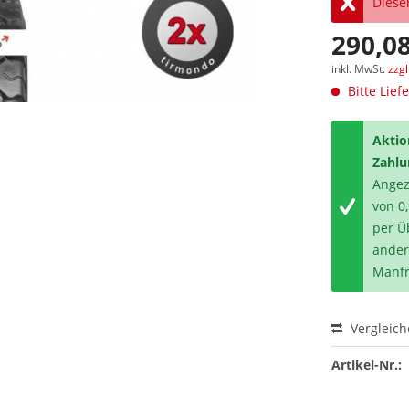
Dieser
290,08
inkl. MwSt.
zzg
Bitte Lief
Aktio
Zahlu
Angeze
von 0
per Ü
ander
Manfr
Vergleic
Artikel-Nr.: