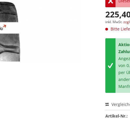
Dieser
225,40
inkl. MwSt.
zzg
Bitte Lief
Aktio
Zahlu
Angeze
von 0
per Ü
ander
Manfr
Vergleic
Artikel-Nr.: