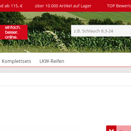
nd ab 115,-€
über 10.000 Artikel auf Lager
TOP Bewer
Komplettsets
LKW-Reifen