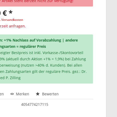
 Artikel steht derzeit nicht zur Verfügung!
 € *
l. Versandkosten
erzeit anfragen.
n: +1% Nachlass auf Vorabzahlung | andere
ngsarten = regulärer Preis
igter Bestpreis ist inkl. Vorkasse-/Skontovorteil
,9% (aktuell durch Aktion +1% = 1,9%) bei Zahlung
berweisung (nutzen >40% d. Kunden). Bei allen
en Zahlungsarten gilt der reguläre Preis. gez.: Dr.
ed P. Zilling
hen
Merken
Bewerten
4054774217115