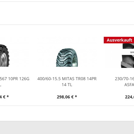
Ausverkauft
P567 10PR 126G
400/60-15.5 MITAS TR08 14PR
230/70-1
L
14 TL
ASF
4 € *
298,06 € *
224,