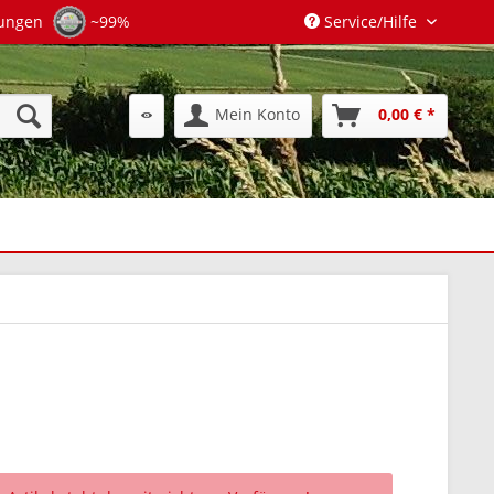
tungen
~99%
Service/Hilfe
Mein Konto
0,00 € *