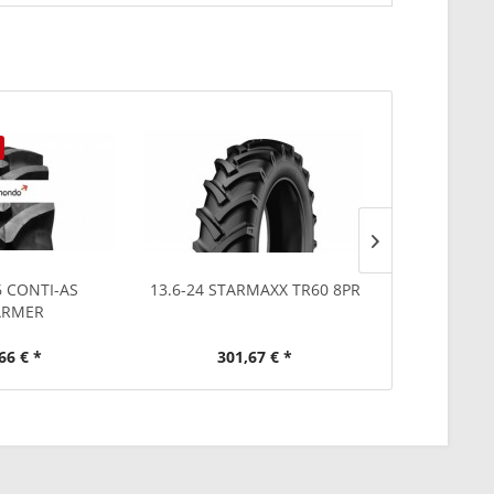
Ausverkauf
6 CONTI-AS
13.6-24 STARMAXX TR60 8PR
7.00-12 FI
ARMER
6P
66 € *
301,67 € *
224