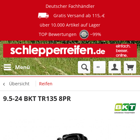
Deutscher Fachhändler
Gratis Versand ab 115,-€
über 10.000 Artikel auf Lager
TOP Bewertungen
~99%
Menü
Übersicht
Reifen
9.5-24 BKT TR135 8PR