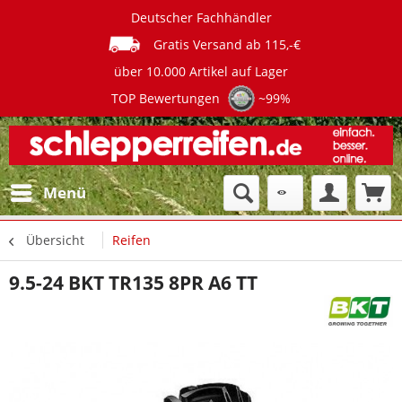
Deutscher Fachhändler
Gratis Versand ab 115,-€
über 10.000 Artikel auf Lager
TOP Bewertungen
~99%
Menü
Übersicht
Reifen
9.5-24 BKT TR135 8PR A6 TT