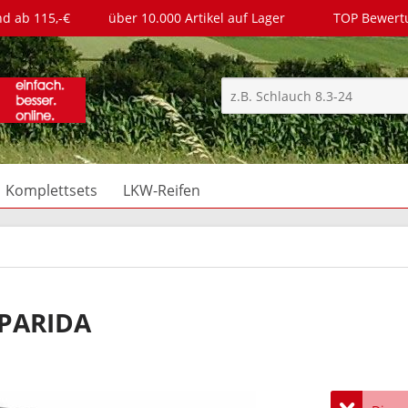
nd ab 115,-€
über 10.000 Artikel auf Lager
TOP Bewer
Komplettsets
LKW-Reifen
UPARIDA