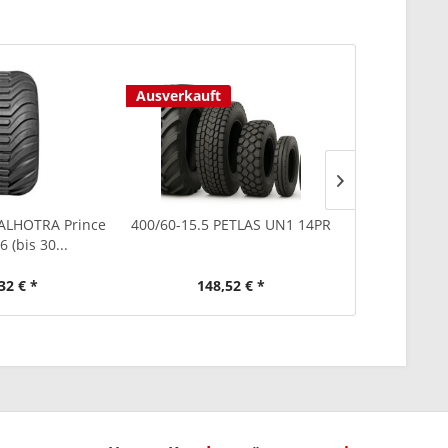
Ausverkauft
ALHOTRA Prince
400/60-15.5 PETLAS UN1 14PR
7.00-12 BK
 (bis 30...
32 € *
148,52 € *
163