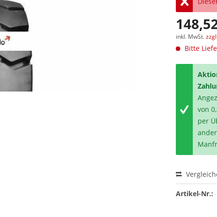
Dieser
148,52
inkl. MwSt.
zzg
Bitte Lief
Aktio
Zahlu
Angeze
von 0
per Ü
ander
Manfr
Vergleic
Artikel-Nr.: