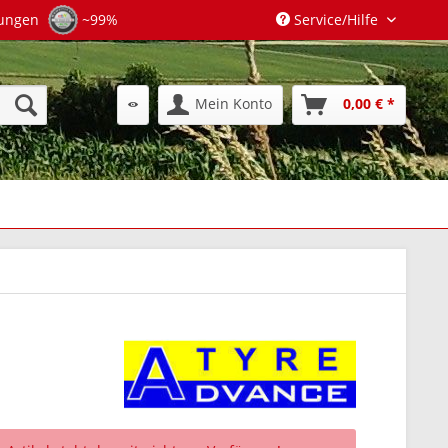
tungen
~99%
Service/Hilfe
Mein Konto
0,00 € *