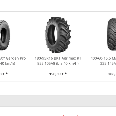
AXY Garden Pro
180/95R16 BKT Agrimax RT
400/60-15.5 M
 40 km/h)
855 105A8 (bis 40 km/h)
335 145A6
0 € *
150,39 € *
206,