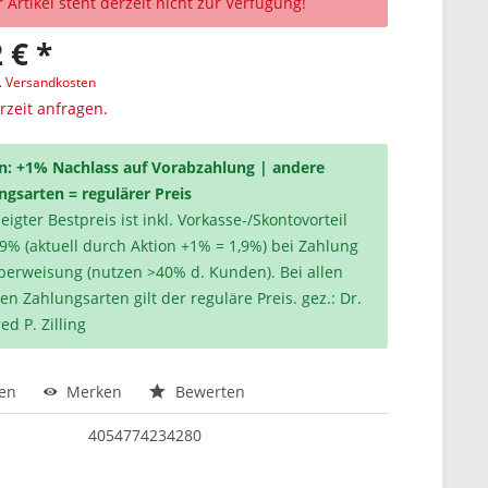
 Artikel steht derzeit nicht zur Verfügung!
 € *
l. Versandkosten
erzeit anfragen.
n: +1% Nachlass auf Vorabzahlung | andere
ngsarten = regulärer Preis
igter Bestpreis ist inkl. Vorkasse-/Skontovorteil
,9% (aktuell durch Aktion +1% = 1,9%) bei Zahlung
berweisung (nutzen >40% d. Kunden). Bei allen
en Zahlungsarten gilt der reguläre Preis. gez.: Dr.
ed P. Zilling
hen
Merken
Bewerten
4054774234280