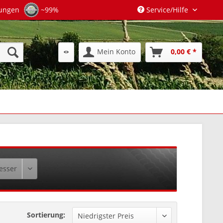
tungen
~99%
Service/Hilfe
Mein Konto
0,00 € *
Sortierung: