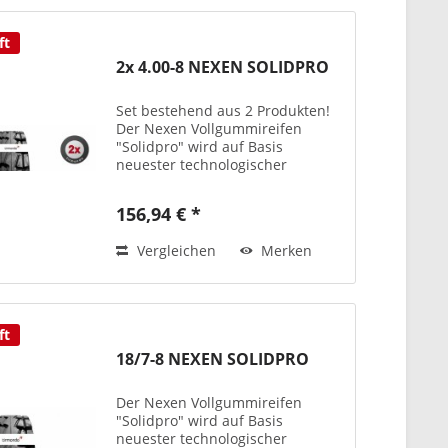
ft
2x 4.00-8 NEXEN SOLIDPRO
Set bestehend aus 2 Produkten!
Der Nexen Vollgummireifen
"Solidpro" wird auf Basis
neuester technologischer
Erkenntnisse mit einer optimalen
Performance und bester Qualität
156,94 € *
produziert – teils auch mit
antistatischen
Vergleichen
Merken
Laufflächenmischungen...
ft
18/7-8 NEXEN SOLIDPRO
Der Nexen Vollgummireifen
"Solidpro" wird auf Basis
neuester technologischer