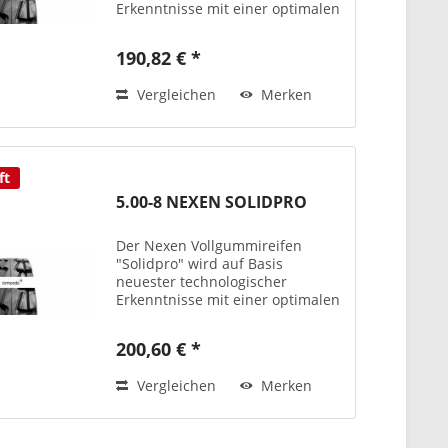
Erkenntnisse mit einer optimalen
Performance und bester Qualität
produziert – teils auch mit
190,82 € *
antistatischen
Laufflächenmischungen bzw. als
Vergleichen
Merken
Non-Marking-Version...
ft
5.00-8 NEXEN SOLIDPRO
Der Nexen Vollgummireifen
"Solidpro" wird auf Basis
neuester technologischer
Erkenntnisse mit einer optimalen
Performance und bester Qualität
produziert – teils auch mit
200,60 € *
antistatischen
Laufflächenmischungen bzw. als
Vergleichen
Merken
Non-Marking-Version...