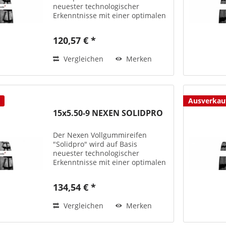
neuester technologischer
Erkenntnisse mit einer optimalen
Performance und bester Qualität
produziert – teils auch mit
120,57 € *
antistatischen
Laufflächenmischungen bzw. als
Vergleichen
Merken
Non-Marking-Version...
Ausverkau
15x5.50-9 NEXEN SOLIDPRO
Der Nexen Vollgummireifen
"Solidpro" wird auf Basis
neuester technologischer
Erkenntnisse mit einer optimalen
Performance und bester Qualität
produziert – teils auch mit
134,54 € *
antistatischen
Laufflächenmischungen bzw. als
Vergleichen
Merken
Non-Marking-Version...