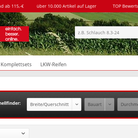
nd ab 115,-€
über 10.000 Artikel auf Lager
TOP Bewer
Komplettsets
LKW-Reifen
ellfinder: