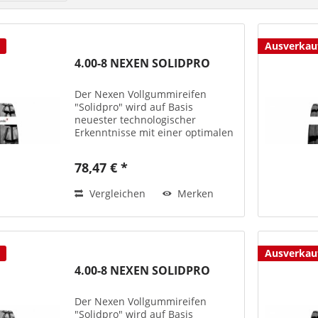
Ausverkau
4.00-8 NEXEN SOLIDPRO
Der Nexen Vollgummireifen
"Solidpro" wird auf Basis
neuester technologischer
Erkenntnisse mit einer optimalen
Performance und bester Qualität
produziert – teils auch mit
78,47 € *
antistatischen
Laufflächenmischungen bzw. als
Vergleichen
Merken
Non-Marking-Version...
Ausverkau
4.00-8 NEXEN SOLIDPRO
Der Nexen Vollgummireifen
"Solidpro" wird auf Basis