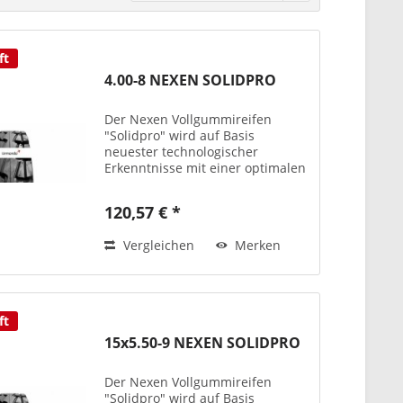
ft
4.00-8 NEXEN SOLIDPRO
Der Nexen Vollgummireifen
"Solidpro" wird auf Basis
neuester technologischer
Erkenntnisse mit einer optimalen
Performance und bester Qualität
produziert – teils auch mit
120,57 € *
antistatischen
Laufflächenmischungen bzw. als
Vergleichen
Merken
Non-Marking-Version...
ft
15x5.50-9 NEXEN SOLIDPRO
Der Nexen Vollgummireifen
"Solidpro" wird auf Basis