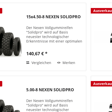
Ausverkau
15x4.50-8 NEXEN SOLIDPRO
Der Nexen Vollgummireifen
"Solidpro" wird auf Basis
neuester technologischer
Erkenntnisse mit einer optimalen
Performance und bester Qualität
produziert – teils auch mit
140,67 € *
antistatischen
Laufflächenmischungen bzw. als
Vergleichen
Merken
Non-Marking-Version...
Ausverkau
5.00-8 NEXEN SOLIDPRO
Der Nexen Vollgummireifen
"Solidpro" wird auf Basis
neuester technologischer