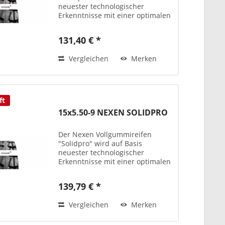
neuester technologischer
Erkenntnisse mit einer optimalen
Performance und bester Qualität
produziert – teils auch mit
131,40 € *
antistatischen
Laufflächenmischungen bzw. als
Vergleichen
Merken
Non-Marking-Version...
ft
15x5.50-9 NEXEN SOLIDPRO
Der Nexen Vollgummireifen
"Solidpro" wird auf Basis
neuester technologischer
Erkenntnisse mit einer optimalen
Performance und bester Qualität
produziert – teils auch mit
139,79 € *
antistatischen
Laufflächenmischungen bzw. als
Vergleichen
Merken
Non-Marking-Version...