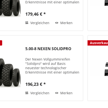
Erkenntnisse mit einer optimalen
Performance und bester Qualität
produziert – teils auch mit
179,46 € *
antistatischen
Laufflächenmischungen bzw. als
Vergleichen
Merken
Non-Marking-Version...
Ausverkau
5.00-8 NEXEN SOLIDPRO
Der Nexen Vollgummireifen
"Solidpro" wird auf Basis
neuester technologischer
Erkenntnisse mit einer optimalen
Performance und bester Qualität
produziert – teils auch mit
196,23 € *
antistatischen
Laufflächenmischungen bzw. als
Vergleichen
Merken
Non-Marking-Version...