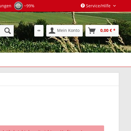
tungen
~99%
Service/Hilfe
Mein Konto
0,00 € *