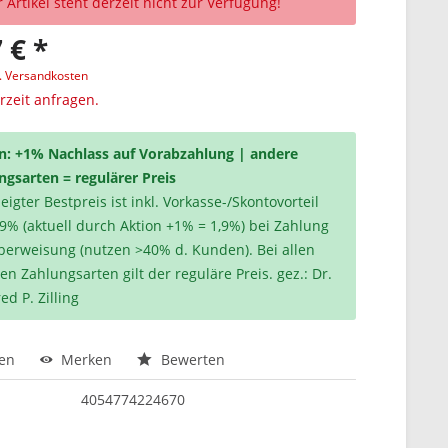
 Artikel steht derzeit nicht zur Verfügung!
 € *
l. Versandkosten
erzeit anfragen.
n: +1% Nachlass auf Vorabzahlung | andere
ngsarten = regulärer Preis
igter Bestpreis ist inkl. Vorkasse-/Skontovorteil
,9% (aktuell durch Aktion +1% = 1,9%) bei Zahlung
berweisung (nutzen >40% d. Kunden). Bei allen
en Zahlungsarten gilt der reguläre Preis. gez.: Dr.
ed P. Zilling
hen
Merken
Bewerten
4054774224670