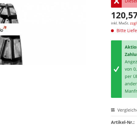
Dieser
120,57
inkl. MwSt.
zzg
Bitte Lief
Aktio
Zahlu
Angeze
von 0
per Ü
ander
Manfr
Vergleic
Artikel-Nr.: