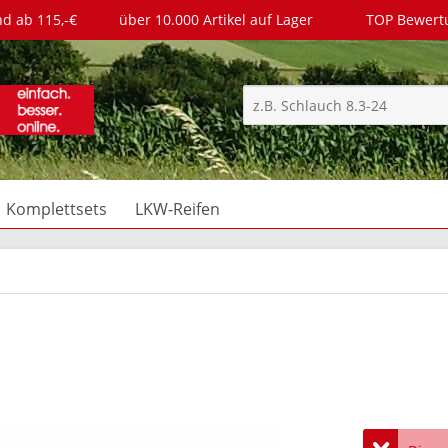
nd ab 115,-€
über 10.000 Artikel auf Lager
TOP Bewer
Komplettsets
LKW-Reifen