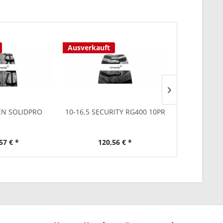
Ausverkauft
EN SOLIDPRO
10-16.5 SECURITY RG400 10PR
230/70-12 CA
C/S 95A
57 € *
120,56 € *
118