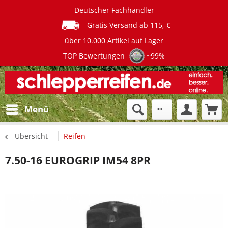
Deutscher Fachhändler
Gratis Versand ab 115,-€
über 10.000 Artikel auf Lager
TOP Bewertungen
~99%
Menü
Übersicht
Reifen
7.50-16 EUROGRIP IM54 8PR