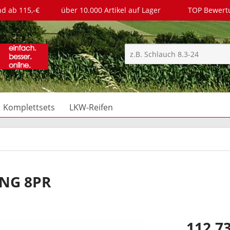
nd ab 115,-€
über 10.000 Artikel auf Lager
TOP Bewer
Komplettsets
LKW-Reifen
ING 8PR
112,73