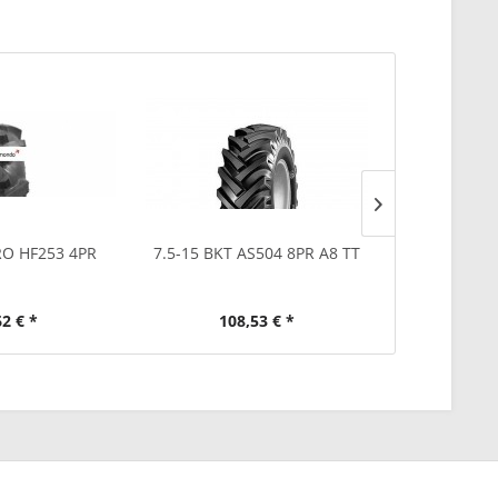
RO HF253 4PR
7.5-15 BKT AS504 8PR A8 TT
8.3-24 SPE
62 € *
108,53 € *
132