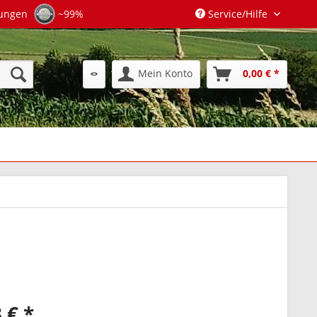
tungen
~99%
Service/Hilfe
Mein Konto
0,00 € *
 € *