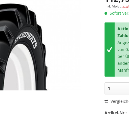
inkl. MwSt.
zzg
Sofort ver
Aktio
Zahlu
Angeze
von 0
per Ü
ander
Manfr
Vergleic
Artikel-Nr.: