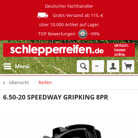
Deutscher Fachhändler
Gratis Versand ab 115,-€
über 10.000 Artikel auf Lager
TOP Bewertungen
~99%
Menü
Übersicht
Reifen
6.50-20 SPEEDWAY GRIPKING 8PR