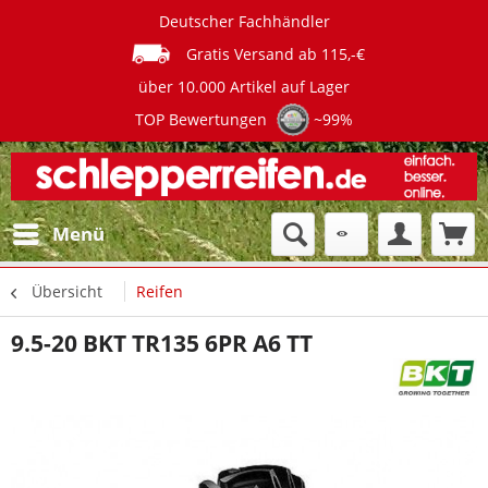
Deutscher Fachhändler
Gratis Versand ab 115,-€
über 10.000 Artikel auf Lager
TOP Bewertungen
~99%
Menü
Übersicht
Reifen
9.5-20 BKT TR135 6PR A6 TT