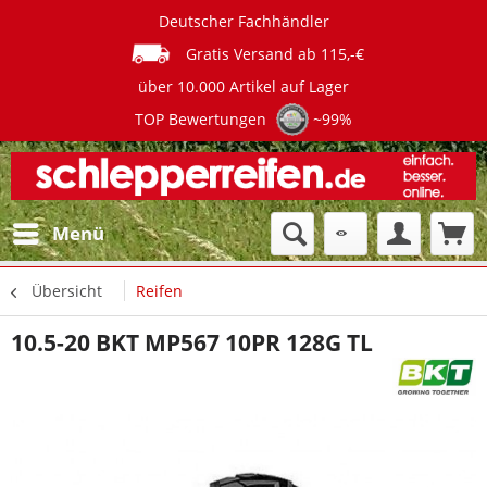
Deutscher Fachhändler
Gratis Versand ab 115,-€
über 10.000 Artikel auf Lager
TOP Bewertungen
~99%
Menü
Übersicht
Reifen
10.5-20 BKT MP567 10PR 128G TL