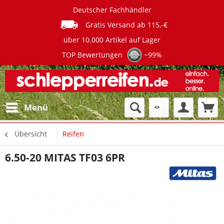
Deutscher Fachhändler
Gratis Versand ab 115,-€
über 10.000 Artikel auf Lager
TOP Bewertungen
~99%
Menü
Übersicht
Reifen
6.50-20 MITAS TF03 6PR