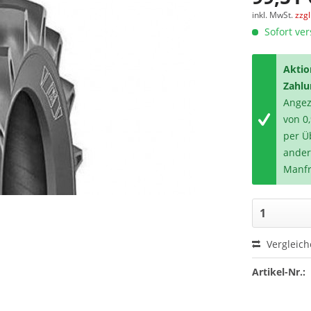
inkl. MwSt.
zzg
Sofort ver
Aktio
Zahlu
Angeze
von 0
per Ü
ander
Manfr
Vergleic
Artikel-Nr.: