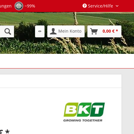
tungen
~99%
Service/Hilfe
Mein Konto
0,00 € *
€ *