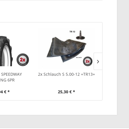
2 SPEEDWAY
2x Schlauch S 5.00-12 +TR13+
5.00-12 EUR
ING 6PR
94 € *
25,30 € *
47