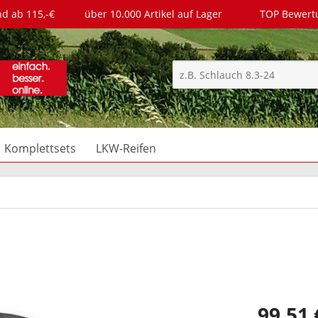
nd ab 115,-€
über 10.000 Artikel auf Lager
TOP Bewer
Komplettsets
LKW-Reifen
99,51 