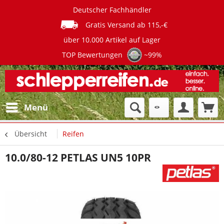
Deutscher Fachhändler
Gratis Versand ab 115,-€
über 10.000 Artikel auf Lager
TOP Bewertungen
~99%
Menü
Übersicht
Reifen
10.0/80-12 PETLAS UN5 10PR