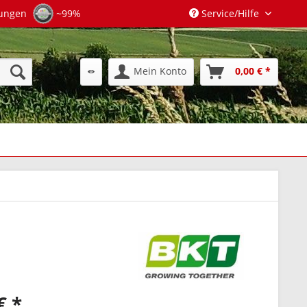
tungen
~99%
Service/Hilfe
Mein Konto
0,00 € *
€ *