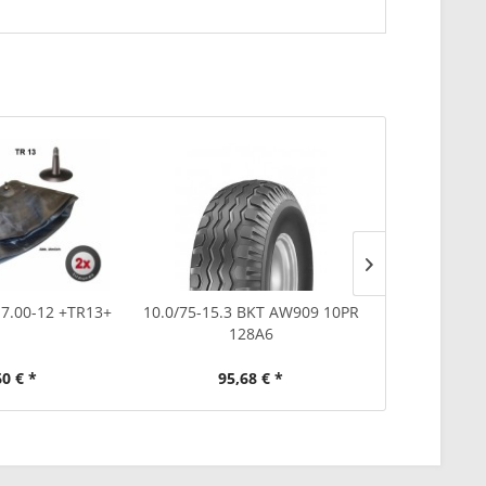
 7.00-12 +TR13+
10.0/75-15.3 BKT AW909 10PR
Schlauch 
128A6
+
60 € *
95,68 € *
19