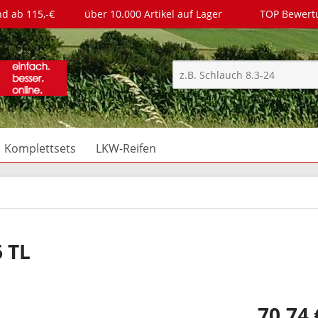
nd ab 115,-€
über 10.000 Artikel auf Lager
TOP Bewer
Komplettsets
LKW-Reifen
 TL
70,74 