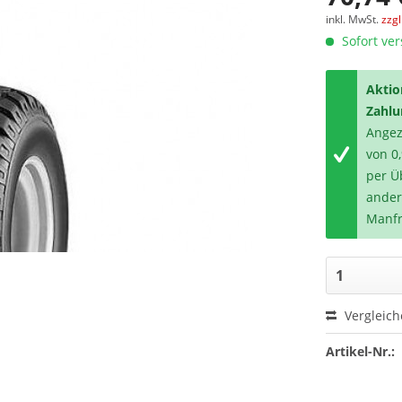
inkl. MwSt.
zzg
Sofort ver
Aktio
Zahlu
Angeze
von 0
per Ü
ander
Manfr
Vergleic
Artikel-Nr.: