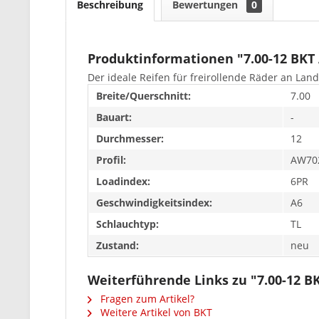
Beschreibung
Bewertungen
0
Produktinformationen "7.00-12 BKT
Der ideale Reifen für freirollende Räder an La
Breite/Querschnitt:
7.00
Bauart:
-
Durchmesser:
12
Profil:
AW70
Loadindex:
6PR
Geschwindigkeitsindex:
A6
Schlauchtyp:
TL
Zustand:
neu
Weiterführende Links zu "7.00-12 B
Fragen zum Artikel?
Weitere Artikel von BKT