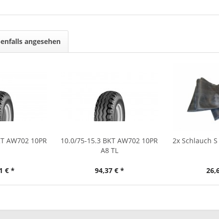
enfalls angesehen
BKT AW702 10PR
10.0/75-15.3 BKT AW702 10PR
2x Schlauch S
A8 TL
1 € *
94,37 € *
26,