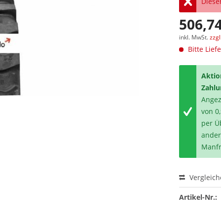
Dieser
506,74
inkl. MwSt.
zzg
Bitte Lief
Aktio
Zahlu
Angeze
von 0
per Ü
ander
Manfr
Vergleic
Artikel-Nr.: