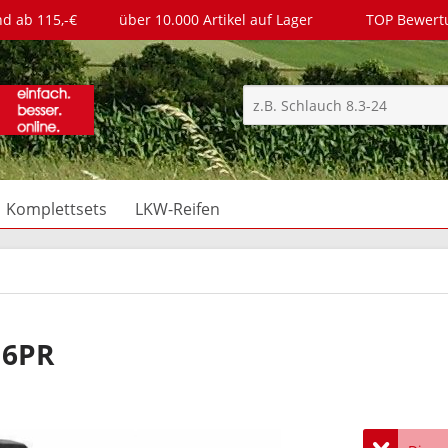
nd ab 115,-€
über 10.000 Artikel auf Lager
TOP Bewer
Komplettsets
LKW-Reifen
16PR