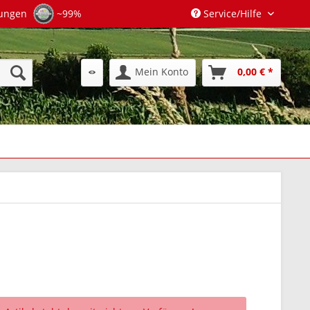
tungen
~99%
Service/Hilfe
Mein Konto
0,00 € *