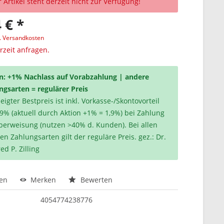
 Artikel steht derzeit nicht zur Verfügung!
 € *
l. Versandkosten
erzeit anfragen.
n: +1% Nachlass auf Vorabzahlung | andere
ngsarten = regulärer Preis
igter Bestpreis ist inkl. Vorkasse-/Skontovorteil
,9% (aktuell durch Aktion +1% = 1,9%) bei Zahlung
berweisung (nutzen >40% d. Kunden). Bei allen
en Zahlungsarten gilt der reguläre Preis. gez.: Dr.
ed P. Zilling
hen
Merken
Bewerten
4054774238776