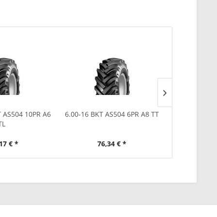
T AS504 10PR A6
6.00-16 BKT AS504 6PR A8 TT
5.50-16 BKT 
TL
17 € *
76,34 € *
56