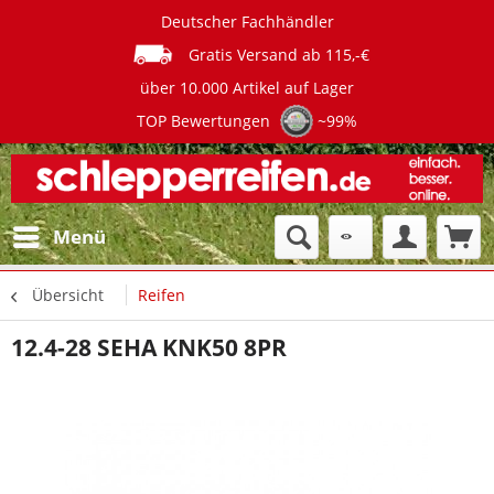
Deutscher Fachhändler
Gratis Versand ab 115,-€
über 10.000 Artikel auf Lager
TOP Bewertungen
~99%
Menü
Übersicht
Reifen
12.4-28 SEHA KNK50 8PR