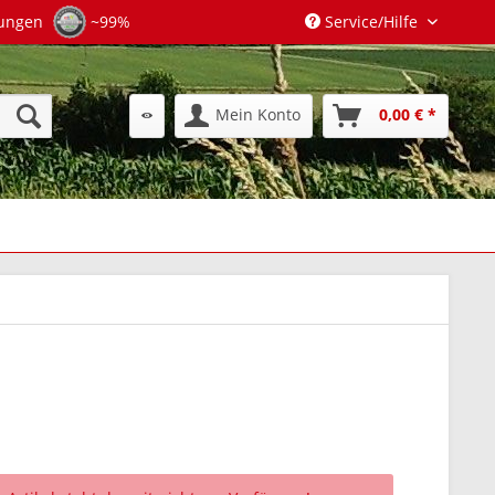
tungen
~99%
Service/Hilfe
Mein Konto
0,00 € *