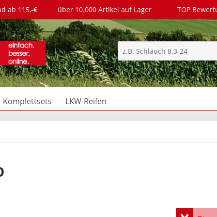
nd ab 115,-€
über 10.000 Artikel auf Lager
TOP Bewer
Komplettsets
LKW-Reifen
O