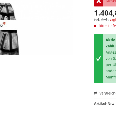
Dieser
1.404,
inkl. MwSt.
zzg
Bitte Lief
Aktio
Zahlu
Angeze
von 0
per Ü
ander
Manfr
Vergleic
Artikel-Nr.: