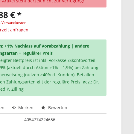
 Artikel steht derzeit nicht zur Verfügung!
88 € *
l. Versandkosten
erzeit anfragen.
n: +1% Nachlass auf Vorabzahlung | andere
ngsarten = regulärer Preis
igter Bestpreis ist inkl. Vorkasse-/Skontovorteil
,9% (aktuell durch Aktion +1% = 1,9%) bei Zahlung
berweisung (nutzen >40% d. Kunden). Bei allen
en Zahlungsarten gilt der reguläre Preis. gez.: Dr.
ed P. Zilling
hen
Merken
Bewerten
4054774224656