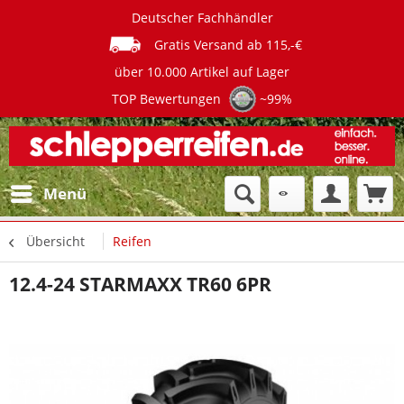
Deutscher Fachhändler
Gratis Versand ab 115,-€
über 10.000 Artikel auf Lager
TOP Bewertungen
~99%
Menü
Übersicht
Reifen
12.4-24 STARMAXX TR60 6PR