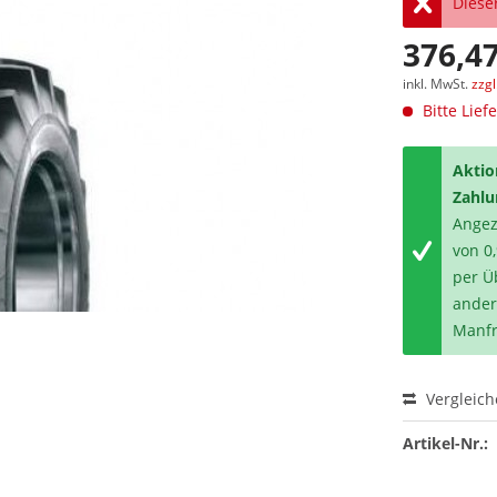
Dieser
376,47
inkl. MwSt.
zzg
Bitte Lief
Aktio
Zahlu
Angeze
von 0
per Ü
ander
Manfr
Vergleic
Artikel-Nr.: