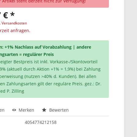
 Artikel steht derzeit nicht zur Verfügung!
 € *
l. Versandkosten
erzeit anfragen.
n: +1% Nachlass auf Vorabzahlung | andere
ngsarten = regulärer Preis
igter Bestpreis ist inkl. Vorkasse-/Skontovorteil
,9% (aktuell durch Aktion +1% = 1,9%) bei Zahlung
berweisung (nutzen >40% d. Kunden). Bei allen
en Zahlungsarten gilt der reguläre Preis. gez.: Dr.
ed P. Zilling
hen
Merken
Bewerten
4054774212158