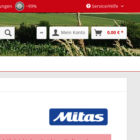
tungen
~99%
Service/Hilfe
Mein Konto
0,00 € *