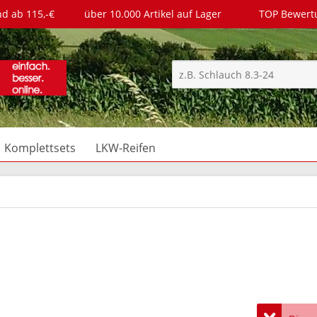
nd ab 115,-€
über 10.000 Artikel auf Lager
TOP Bewer
Komplettsets
LKW-Reifen