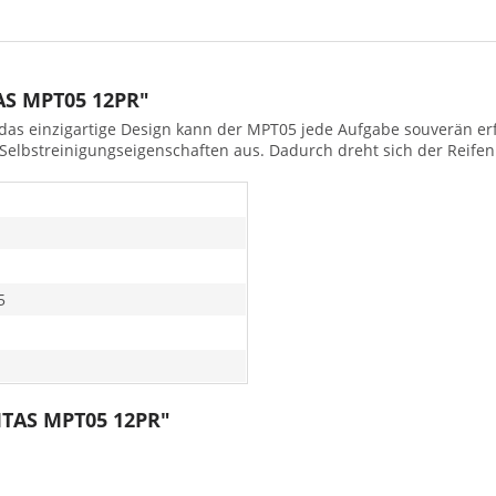
AS MPT05 12PR"
as einzigartige Design kann der MPT05 jede Aufgabe souverän er
 Selbstreinigungseigenschaften aus. Dadurch dreht sich der Reife
5
MITAS MPT05 12PR"