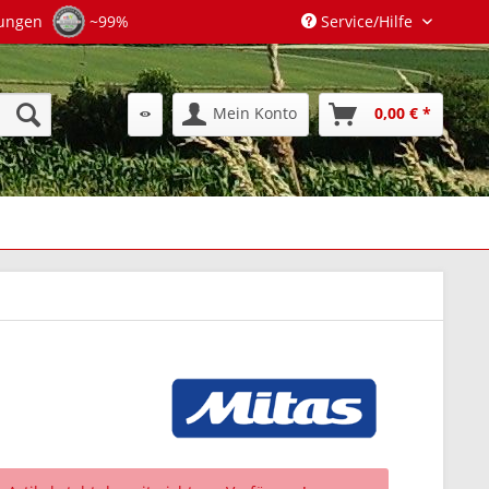
tungen
~99%
Service/Hilfe
Mein Konto
0,00 € *