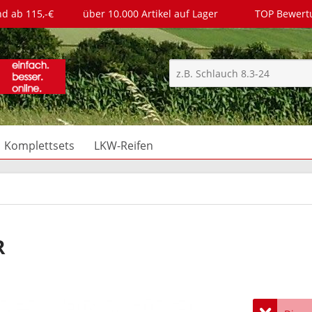
nd ab 115,-€
über 10.000 Artikel auf Lager
TOP Bewer
Komplettsets
LKW-Reifen
R