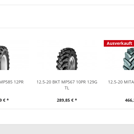
Ausverkauft
 MP585 12PR
12.5-20 BKT MP567 10PR 129G
12.5-20 MIT
TL
9 € *
289,85 € *
466,