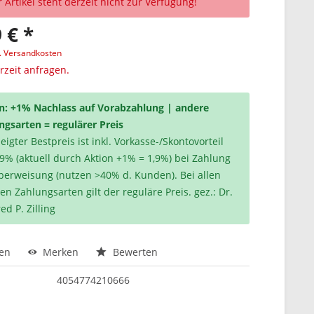
 Artikel steht derzeit nicht zur Verfügung!
 € *
l. Versandkosten
erzeit anfragen.
n: +1% Nachlass auf Vorabzahlung | andere
ngsarten = regulärer Preis
igter Bestpreis ist inkl. Vorkasse-/Skontovorteil
,9% (aktuell durch Aktion +1% = 1,9%) bei Zahlung
berweisung (nutzen >40% d. Kunden). Bei allen
en Zahlungsarten gilt der reguläre Preis. gez.: Dr.
ed P. Zilling
hen
Merken
Bewerten
4054774210666