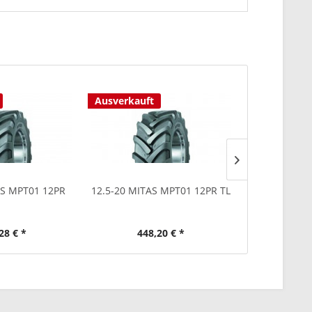
Ausverkauft
AS MPT01 12PR
12.5-20 MITAS MPT01 12PR TL
12.5-20 MI
13
28 € *
448,20 € *
834