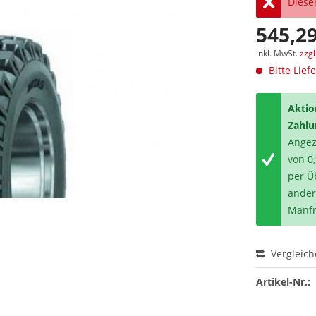
Dieser
545,29
inkl. MwSt.
zzg
Bitte Lief
Aktio
Zahlu
Angeze
von 0
per Ü
ander
Manfr
Vergleic
Artikel-Nr.: