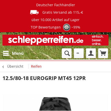
Deutscher Fachhändler
Gratis Versand ab 115,-€
über 10.000 Artikel auf Lager
TOP Bewertungen
~99%
Menü
Übersicht
Reifen
12.5/80-18 EUROGRIP MT45 12PR