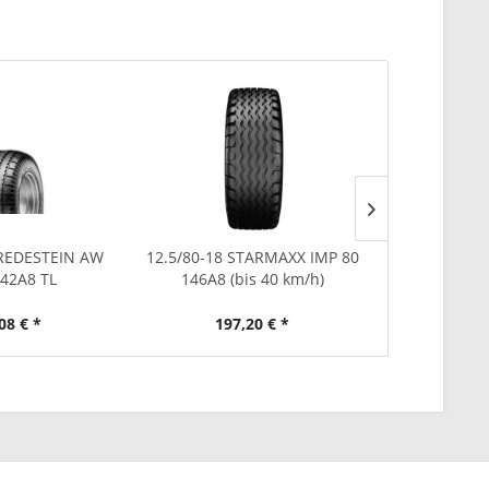
VREDESTEIN AW
12.5/80-18 STARMAXX IMP 80
12.5/80-
42A8 TL
146A8 (bis 40 km/h)
MAW2
08 € *
197,20 € *
275