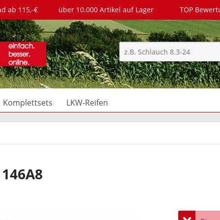
nd ab 115,-€
über 10.000 Artikel auf Lager
TOP Bewer
Komplettsets
LKW-Reifen
 146A8