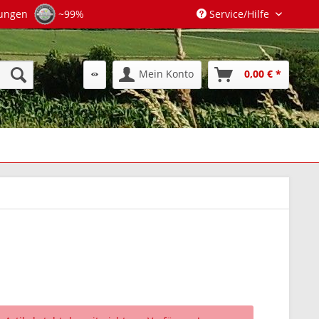
tungen
~99%
Service/Hilfe
Mein Konto
0,00 € *