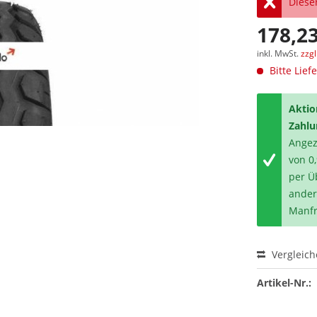
Dieser
178,23
inkl. MwSt.
zzg
Bitte Lief
Aktio
Zahlu
Angeze
von 0
per Ü
ander
Manfr
Vergleic
Artikel-Nr.: