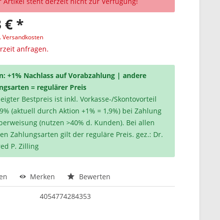
 Artikel steht derzeit nicht zur Verfügung!
 € *
l. Versandkosten
erzeit anfragen.
n: +1% Nachlass auf Vorabzahlung | andere
ngsarten = regulärer Preis
igter Bestpreis ist inkl. Vorkasse-/Skontovorteil
,9% (aktuell durch Aktion +1% = 1,9%) bei Zahlung
berweisung (nutzen >40% d. Kunden). Bei allen
en Zahlungsarten gilt der reguläre Preis. gez.: Dr.
ed P. Zilling
hen
Merken
Bewerten
4054774284353