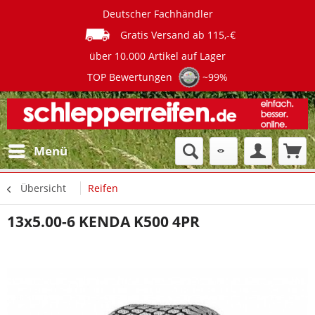
Deutscher Fachhändler
Gratis Versand ab 115,-€
über 10.000 Artikel auf Lager
TOP Bewertungen
~99%
Menü
Übersicht
Reifen
13x5.00-6 KENDA K500 4PR