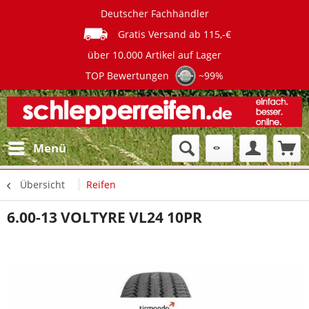
Deutscher Fachhändler
Gratis Versand ab 115,-€
über 10.000 Artikel auf Lager
TOP Bewertungen
~99%
Menü
Übersicht
Reifen
6.00-13 VOLTYRE VL24 10PR